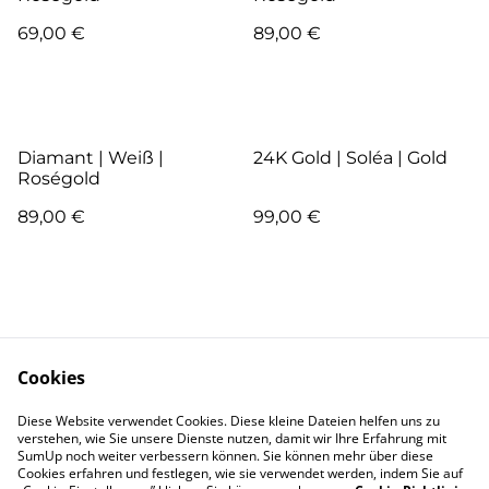
69,00 €
89,00 €
Diamant | Weiß |
24K Gold | Soléa | Gold
Roségold
89,00 €
99,00 €
Cookies
Kontakt
AGB
Diese Website verwendet Cookies. Diese kleine Dateien helfen uns zu
verstehen, wie Sie unsere Dienste nutzen, damit wir Ihre Erfahrung mit
SumUp noch weiter verbessern können. Sie können mehr über diese
Pflege
Versand & Lieferung
Cookies erfahren und festlegen, wie sie verwendet werden, indem Sie auf
Garantie und
Zahlung