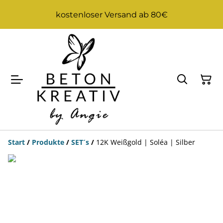
kostenloser Versand ab 80€
Start
/
Produkte
/
SET´s
/
12K Weißgold | Soléa | Silber