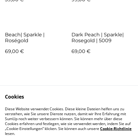
Beach| Sparkle |
Dark Peach | Sparkle|
Roségold
Rosegold | 5009
69,00 €
69,00 €
Cookies
Kontakt
AGB
Diese Website verwendet Cookies. Diese kleine Dateien helfen uns zu
verstehen, wie Sie unsere Dienste nutzen, damit wir Ihre Erfahrung mit
SumUp noch weiter verbessern können. Sie können mehr über diese
Pflege
Versand & Lieferung
Cookies erfahren und festlegen, wie sie verwendet werden, indem Sie auf
Garantie und
Zahlung
„Cookie-Einstellungen” klicken. Sie können auch unsere
Cookie-Richtlinie
Reklamation
lesen.
Widerrufsbelehrung