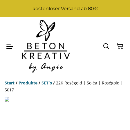
kostenloser Versand ab 80€
Start
/
Produkte
/
SET´s
/
22K Roségold | Soléa | Roségold |
5017