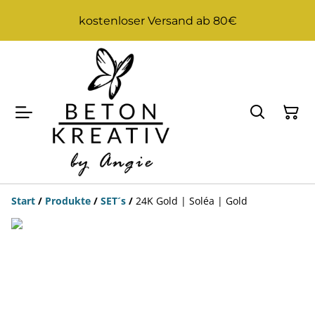
kostenloser Versand ab 80€
Start
/
Produkte
/
SET´s
/
24K Gold | Soléa | Gold