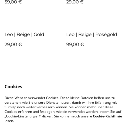
59,00 €
29,00 €
Leo | Beige | Gold
Leo | Beige | Roségold
29,00 €
99,00 €
Cookies
Kontakt
AGB
Diese Website verwendet Cookies. Diese kleine Dateien helfen uns zu
verstehen, wie Sie unsere Dienste nutzen, damit wir Ihre Erfahrung mit
SumUp noch weiter verbessern können. Sie können mehr über diese
Pflege
Versand & Lieferung
Cookies erfahren und festlegen, wie sie verwendet werden, indem Sie auf
Garantie und
Zahlung
„Cookie-Einstellungen” klicken. Sie können auch unsere
Cookie-Richtlinie
Reklamation
lesen.
Widerrufsbelehrung
About me