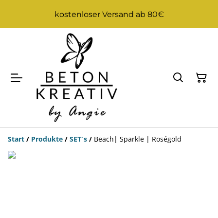
kostenloser Versand ab 80€
Start
/
Produkte
/
SET´s
/
Beach| Sparkle | Roségold