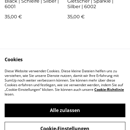
Black | Schleife | Silber |
Gletscher | Sparkle |
6001
Silber | 6002
35,00 €
35,00 €
Cookies
Kontakt
AGB
Diese Website verwendet Cookies. Diese kleine Dateien helfen uns zu
verstehen, wie Sie unsere Dienste nutzen, damit wir Ihre Erfahrung mit
SumUp noch weiter verbessern können. Sie können mehr über diese
Pflege
Versand & Lieferung
Cookies erfahren und festlegen, wie sie verwendet werden, indem Sie auf
Garantie und
Zahlung
„Cookie-Einstellungen” klicken. Sie können auch unsere
Cookie-Richtlinie
Reklamation
lesen.
Widerrufsbelehrung
About me
Impressum
Alle zulassen
Datenschutz
Cookie-Richtlinie
Cookie-Einstellungen