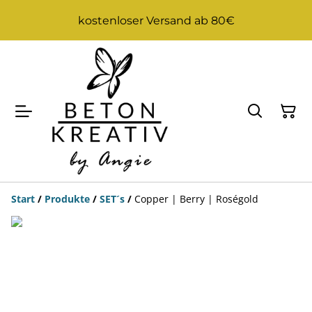
kostenloser Versand ab 80€
Start
/
Produkte
/
SET´s
/
Copper | Berry | Roségold