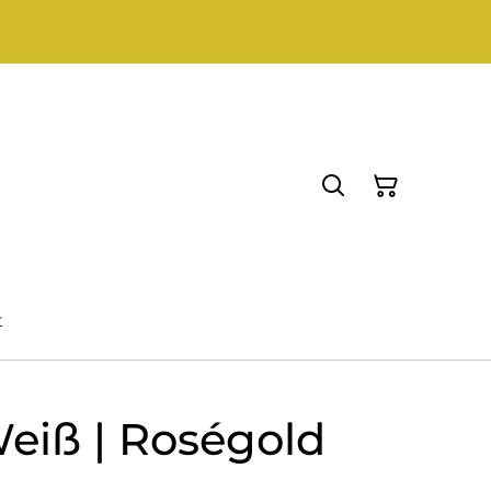
t
Weiß | Roségold