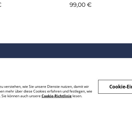
€
99,00 €
Kontakt
AGB
Pflege
Versand & Lieferung
Garantie und
Zahlung
Reklamation
Widerrufsbelehrung
Cookie-Ei
zu verstehen, wie Sie unsere Dienste nutzen, damit wir
About me
en mehr über diese Cookies erfahren und festlegen, wie
Impressum
n. Sie können auch unsere
Cookie-Richtlinie
lesen.
Datenschutz
Cookie-Richtlinie