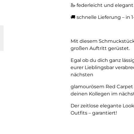
🦢 federleicht und elegant
🚚 schnelle Lieferung – in 
Mit diesem Schmuckstück b
großen Auftritt gerüstet.
Egal ob du dich ganz lässi
eurer Lieblingsbar verab
nächsten
glamourösem Red Carpet E
deinen Kollegen im nächst
Der zeitlose elegante Look
Outfits – garantiert!