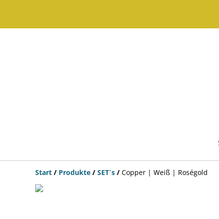
Start
/
Produkte
/
SET´s
/
Copper | Weiß | Roségold