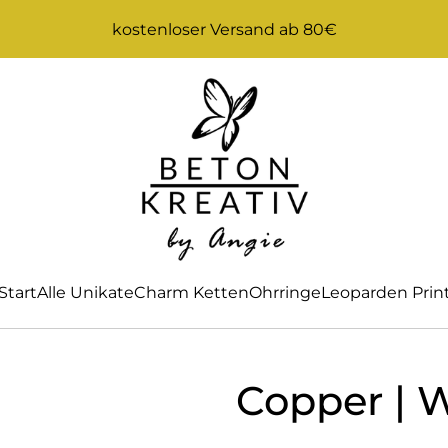
kostenloser Versand ab 80€
Start
Alle Unikate
Charm Ketten
Ohrringe
Leoparden Prin
Copper | 