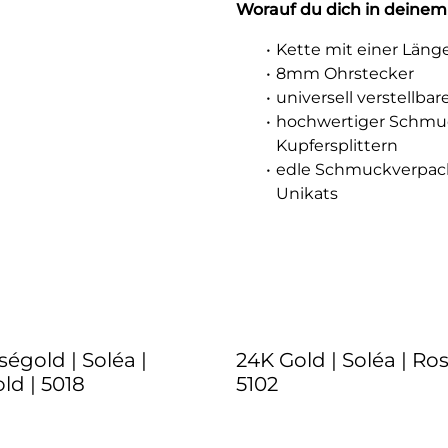
Worauf du dich in deinem
Kette mit einer Läng
8mm Ohrstecker
universell verstellb
hochwertiger Schmuc
Kupfersplittern
edle Schmuckverpac
Unikats
égold | Soléa |
24K Gold | Soléa | Ro
ld | 5018
5102