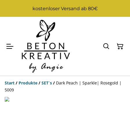
kostenloser Versand ab 80€
Start
/
Produkte
/
SET´s
/
Dark Peach | Sparkle| Rosegold |
5009