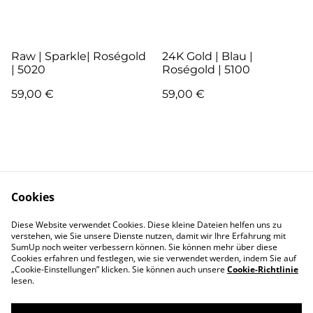
Raw | Sparkle| Roségold
24K Gold | Blau |
| 5020
Roségold | 5100
59,00 €
59,00 €
Cookies
Kontakt
AGB
Diese Website verwendet Cookies. Diese kleine Dateien helfen uns zu
verstehen, wie Sie unsere Dienste nutzen, damit wir Ihre Erfahrung mit
SumUp noch weiter verbessern können. Sie können mehr über diese
Pflege
Versand & Lieferung
Cookies erfahren und festlegen, wie sie verwendet werden, indem Sie auf
Garantie und
Zahlung
„Cookie-Einstellungen” klicken. Sie können auch unsere
Cookie-Richtlinie
Reklamation
lesen.
Widerrufsbelehrung
About me
Impressum