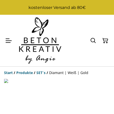
kostenloser Versand ab 80€
Start
/
Produkte
/
SET´s
/
Diamant | Weiß | Gold