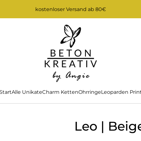
kostenloser Versand ab 80€
Start
Alle Unikate
Charm Ketten
Ohrringe
Leoparden Prin
Leo | Beig