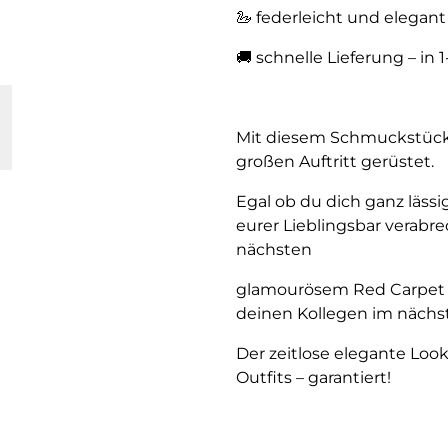
🦢 federleicht und elegant
🚚 schnelle Lieferung – in 
Mit diesem Schmuckstück b
großen Auftritt gerüstet.
Egal ob du dich ganz lässi
eurer Lieblingsbar verab
nächsten
glamourösem Red Carpet E
deinen Kollegen im nächst
Der zeitlose elegante Look
Outfits – garantiert!