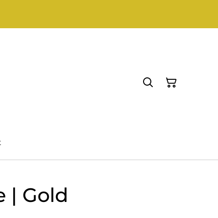
t
e | Gold