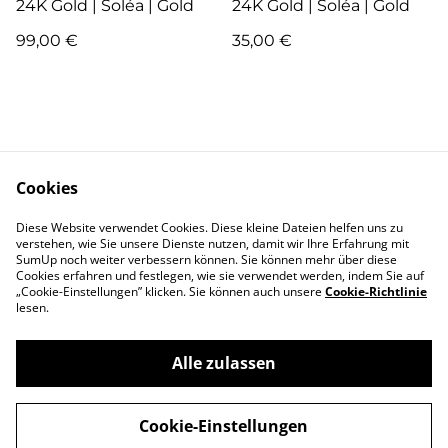
24K Gold | Soléa | Gold
24K Gold | Soléa | Gold
99,00 €
35,00 €
Cookies
Kontakt
AGB
Diese Website verwendet Cookies. Diese kleine Dateien helfen uns zu
verstehen, wie Sie unsere Dienste nutzen, damit wir Ihre Erfahrung mit
SumUp noch weiter verbessern können. Sie können mehr über diese
Pflege
Versand & Lieferung
Cookies erfahren und festlegen, wie sie verwendet werden, indem Sie auf
Garantie und
Zahlung
„Cookie-Einstellungen” klicken. Sie können auch unsere
Cookie-Richtlinie
Reklamation
lesen.
Widerrufsbelehrung
About me
Impressum
Alle zulassen
Datenschutz
Cookie-Richtlinie
Cookie-Einstellungen