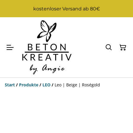
kostenloser Versand ab 80€
Start
/
Produkte
/
LEO
/
Leo | Beige | Roségold