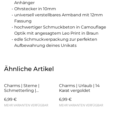
Anhänger
Ohrstecker in 10mm
universell verstellbares Armband mit 12mm
Fassung
hochwertiger Schmuckbeton in Camouflage
Optik mit angesagtem Leo Print in Braun
edle Schmuckverpackung zur perfekten
Aufbewahrung deines Unikats
Ähnliche Artikel
Charms | Sterne |
Charms | Urlaub | 14
Schmetterling |
Karat vergoldet
Kopfhöhrer | Smiley | 14
6,99 €
6,99 €
Karat vergoldet
MEHR VARIANTEN VERFÜGBAR
MEHR VARIANTEN VERFÜGBAR