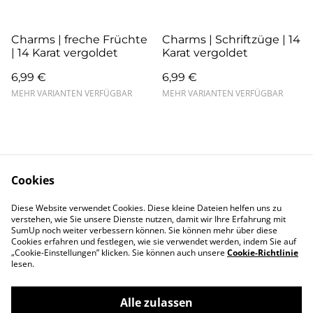
Charms | freche Früchte
Charms | Schriftzüge | 14
| 14 Karat vergoldet
Karat vergoldet
6,99 €
6,99 €
MEHR VARIANTEN VERFÜGBAR
MEHR VARIANTEN VERFÜGBAR
Cookies
Kontakt
AGB
Diese Website verwendet Cookies. Diese kleine Dateien helfen uns zu
verstehen, wie Sie unsere Dienste nutzen, damit wir Ihre Erfahrung mit
SumUp noch weiter verbessern können. Sie können mehr über diese
Pflege
Versand & Lieferung
Cookies erfahren und festlegen, wie sie verwendet werden, indem Sie auf
Garantie und
Zahlung
„Cookie-Einstellungen” klicken. Sie können auch unsere
Cookie-Richtlinie
Reklamation
lesen.
Widerrufsbelehrung
About me
Impressum
Alle zulassen
Datenschutz