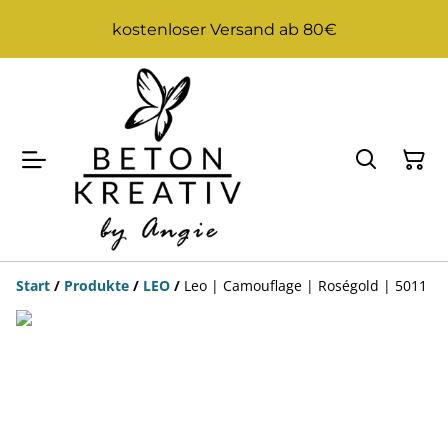
kostenloser Versand ab 80€
Start
/
Produkte
/
LEO
/
Leo | Camouflage | Roségold | 5011