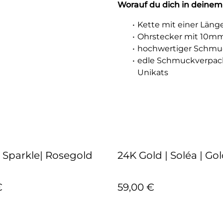
Worauf du dich in deinem
Kette mit einer Läng
Ohrstecker mit 10m
hochwertiger Schmuc
edle Schmuckverpac
Unikats
 Sparkle| Rosegold
24K Gold | Soléa | Go
€
59,00 €