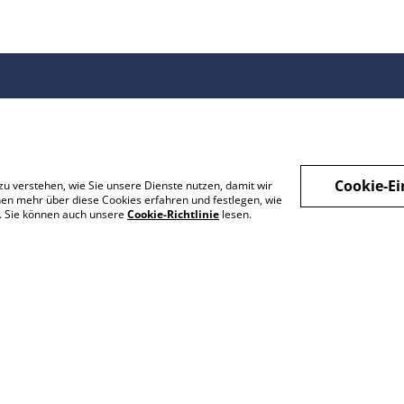
Kontakt
AGB
Pflege
Versand & Lieferung
Garantie und
Zahlung
Reklamation
Widerrufsbelehrung
Cookie-Ei
zu verstehen, wie Sie unsere Dienste nutzen, damit wir
About me
en mehr über diese Cookies erfahren und festlegen, wie
Impressum
n. Sie können auch unsere
Cookie-Richtlinie
lesen.
Datenschutz
Cookie-Richtlinie