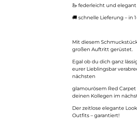
🦢 federleicht und elegant
🚚 schnelle Lieferung – in 
Mit diesem Schmuckstück b
großen Auftritt gerüstet.
Egal ob du dich ganz lässi
eurer Lieblingsbar verab
nächsten
glamourösem Red Carpet E
deinen Kollegen im nächst
Der zeitlose elegante Look
Outfits – garantiert!