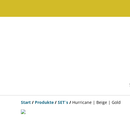
Start
/
Produkte
/
SET´s
/
Hurricane | Beige | Gold