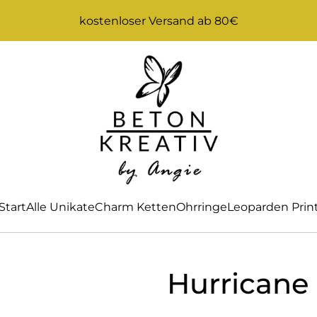
kostenloser Versand ab 80€
Start
Alle Unikate
Charm Ketten
Ohrringe
Leoparden Prin
Hurricane 